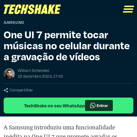
SAMSUNG
One UI 7 permite tocar
músicas no celular durante
a gravação de vídeos
William Schendes
18 dezembro 2024, 17:43
Compartilhar
TechShake no seu WhatsApp
Entrar
A Samsung introduziu uma funcionalidade
inédita na One UI 7 que promete agradar os