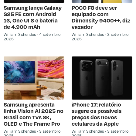
Samsung lança Galaxy
POCO F8 deve ser
S25 FE com Android
equipado com
16, One UI 8 e bateria
Dimensity 9400++, diz
de 4.900 mAh
vazador
William Schendes
4 setembro
William Schendes
3 setembro
2025
2025
Samsung apresenta
iPhone 17: relatório
linha Vision AI 2025 no
sugere os possíveis
Brasil com TVs 8K,
preços dos novos
OLED e The Frame Pro
celulares da Apple
William Schendes
3 setembro
William Schendes
3 setembro
2025
2025