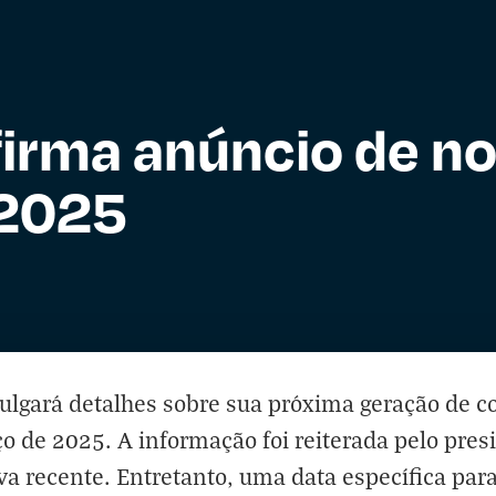
irma anúncio de n
 2025
lgará detalhes sobre sua próxima geração de con
ço de 2025. A informação foi reiterada pelo pre
a recente. Entretanto, uma data específica para