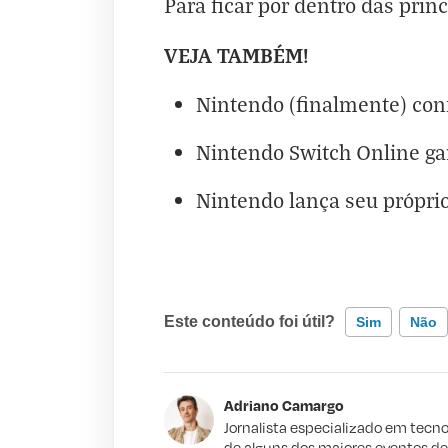
Para ficar por dentro das prin
VEJA TAMBÉM!
Nintendo (finalmente) con
Nintendo Switch Online ga
Nintendo lança seu próprio
Este conteúdo foi útil?
Sim
Não
Este conteúdo contém informação incorr
Adriano Camargo
Este conteúdo não tem a informação qu
Jornalista especializado em tecno
de alguns dos maiores eventos d