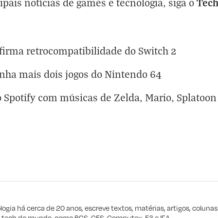
Tec
cipais notícias de games e tecnologia, siga o
firma retrocompatibilidade do Switch 2
nha mais dois jogos do Nintendo 64
 Spotify com músicas de Zelda, Mario, Splatoon
eta
e procuro
logia há cerca de 20 anos, escreve textos, matérias, artigos, coluna
e tech do mundo, como BGS, CES, Computex, E3 e IFA.