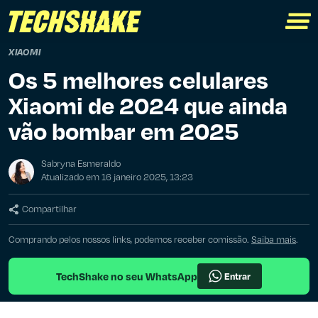
XIAOMI
Os 5 melhores celulares
Xiaomi de 2024 que ainda
vão bombar em 2025
Sabryna Esmeraldo
Atualizado em 16 janeiro 2025, 13:23
Compartilhar
Comprando pelos nossos links, podemos receber comissão.
Saiba mais
.
TechShake no seu WhatsApp
Entrar