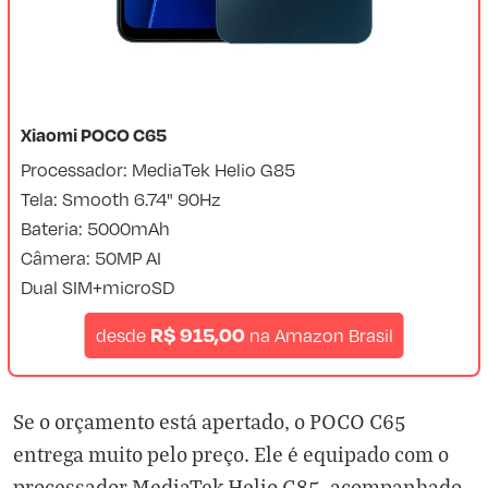
Xiaomi POCO C65
Processador: MediaTek Helio G85
Tela: Smooth 6.74" 90Hz
Bateria: 5000mAh
Câmera: 50MP AI
Dual SIM+microSD
R$ 915,00
desde
na
Amazon Brasil
Se o orçamento está apertado, o POCO C65
entrega muito pelo preço. Ele é equipado com o
processador MediaTek Helio G85, acompanhado