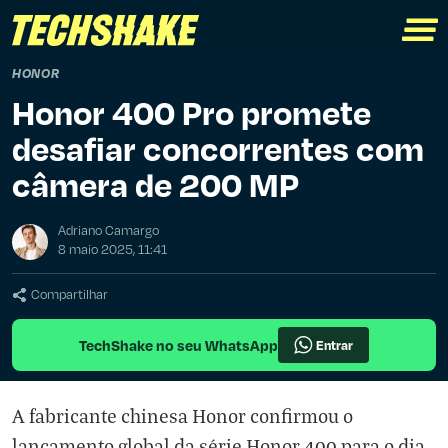
HONOR
Honor 400 Pro promete
desafiar concorrentes com
câmera de 200 MP
Adriano Camargo
8 maio 2025, 11:41
Compartilhar
TechShake no seu WhatsApp
Entrar
A fabricante chinesa Honor confirmou o
lançamento global da série Honor 400 para o dia