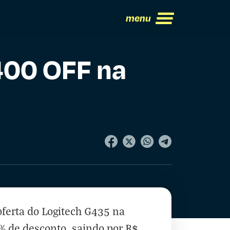
menu
400 OFF na
oferta do Logitech G435 na
 de desconto, saindo por R$