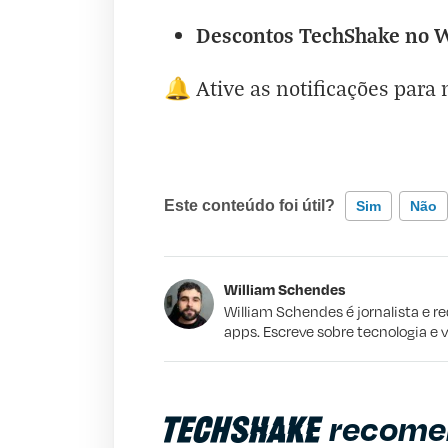
Descontos TechShake no 
🔔 Ative as notificações par
Este conteúdo foi útil?
Sim
Não
Este conteúdo contém informação incorr
William Schendes
Este conteúdo não tem a informação qu
William Schendes é jornalista e r
apps. Escreve sobre tecnologia e 
Outro
recome