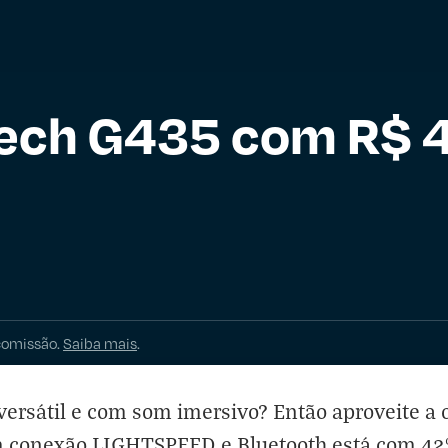
tech G435 com R$ 
comissão.
Saiba mais
.
ersátil e com som imersivo? Então aproveite a 
 conexão LIGHTSPEED e Bluetooth está com 42%