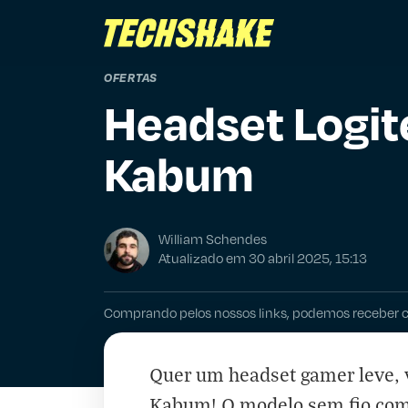
OFERTAS
Headset Logi
Kabum
William Schendes
Atualizado em 30 abril 2025, 15:13
Comprando pelos nossos links, podemos receber 
Quer um headset gamer leve, v
Kabum! O modelo sem fio com