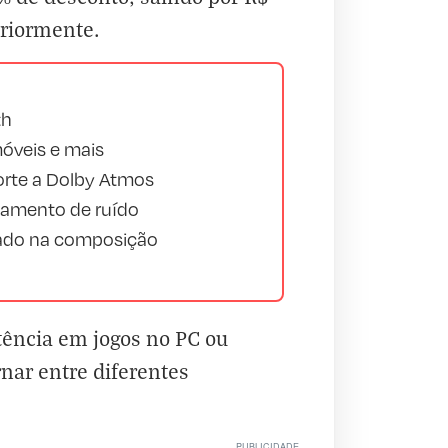
eriormente.
th
móveis e mais
orte a Dolby Atmos
lamento de ruído
clado na composição
ência em jogos no PC ou
rnar entre diferentes