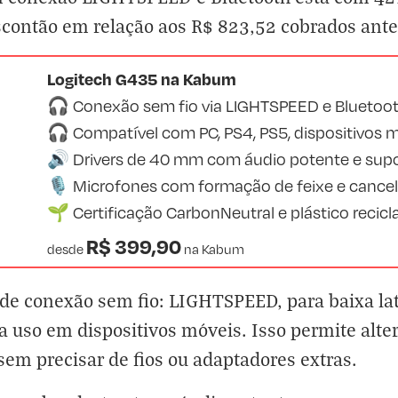
scontão em relação aos R$ 823,52 cobrados ant
Logitech G435 na Kabum
🎧 Conexão sem fio via LIGHTSPEED e Bluetoo
🎧 Compatível com PC, PS4, PS5, dispositivos 
🔊 Drivers de 40 mm com áudio potente e sup
🎙️ Microfones com formação de feixe e cance
🌱 Certificação CarbonNeutral e plástico reci
R$ 399,90
desde
na
Kabum
e conexão sem fio: LIGHTSPEED, para baixa lat
ra uso em dispositivos móveis. Isso permite alte
sem precisar de fios ou adaptadores extras.