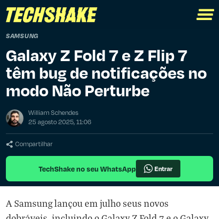
SAMSUNG
Galaxy Z Fold 7 e Z Flip 7
têm bug de notificações no
modo Não Perturbe
William Schendes
25 agosto 2025, 11:06
Compartilhar
TechShake no seu WhatsApp
Entrar
A Samsung lançou em julho seus novos
dobráveis, incluindo o Galaxy Z Fold 7 e o Galaxy