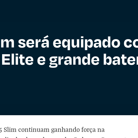
im será equipado 
Elite e grande bate
5 Slim continuam ganhando força na