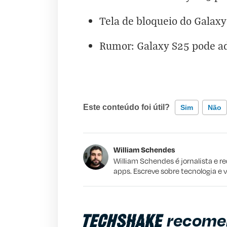
Tela de bloqueio do Galaxy
Rumor: Galaxy S25 pode a
Este conteúdo foi útil?
Sim
Não
Este conteúdo contém informação incorr
William Schendes
Este conteúdo não tem a informação qu
William Schendes é jornalista e r
apps. Escreve sobre tecnologia e 
Outro
recome