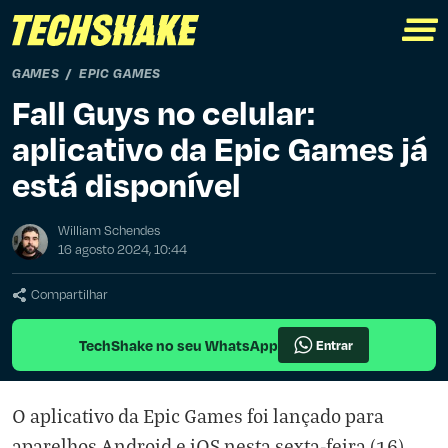
GAMES
EPIC GAMES
Fall Guys no celular:
aplicativo da Epic Games já
está disponível
William Schendes
16 agosto 2024, 10:44
Compartilhar
TechShake no seu WhatsApp
Entrar
O aplicativo da Epic Games foi lançado para
aparelhos Android e iOS nesta sexta-feira (16).