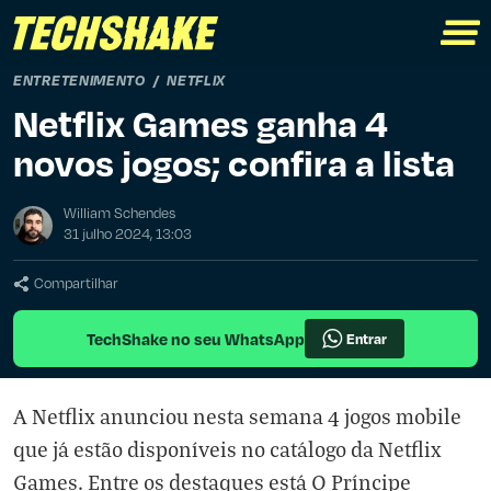
ENTRETENIMENTO
NETFLIX
Netflix Games ganha 4
novos jogos; confira a lista
William Schendes
31 julho 2024, 13:03
Compartilhar
TechShake no seu WhatsApp
Entrar
A Netflix anunciou nesta semana 4 jogos mobile
que já estão disponíveis no catálogo da Netflix
Games. Entre os destaques está O Príncipe