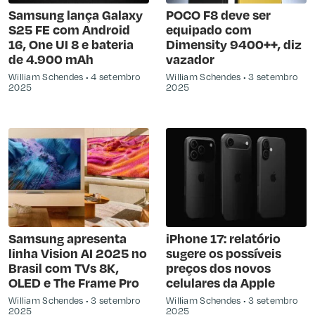
Samsung lança Galaxy
POCO F8 deve ser
S25 FE com Android
equipado com
16, One UI 8 e bateria
Dimensity 9400++, diz
de 4.900 mAh
vazador
William Schendes
4 setembro
William Schendes
3 setembro
2025
2025
Samsung apresenta
iPhone 17: relatório
linha Vision AI 2025 no
sugere os possíveis
Brasil com TVs 8K,
preços dos novos
OLED e The Frame Pro
celulares da Apple
William Schendes
3 setembro
William Schendes
3 setembro
2025
2025