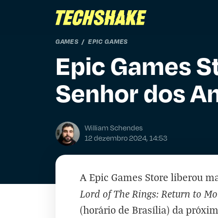
GAMES
EPIC GAMES
Epic Games Sto
Senhor dos An
William Schendes
12 dezembro 2024, 14:53
A Epic Games Store liberou mai
Lord of The Rings: Return to Mo
(horário de Brasília) da próxim