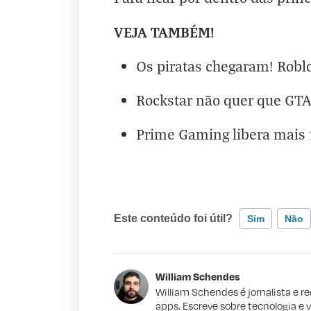
VEJA TAMBÉM!
Os piratas chegaram! Roblo
Rockstar não quer que GTA
Prime Gaming libera mais 1
Este conteúdo foi útil?
Sim
Não
Este conteúdo contém informação incorr
William Schendes
Este conteúdo não tem a informação qu
William Schendes é jornalista e r
apps. Escreve sobre tecnologia e 