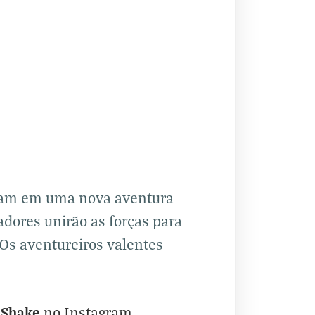
rcam em uma nova aventura
adores unirão as forças para
 Os aventureiros valentes
hShake
no
Instagram
.