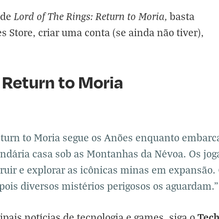
Lord
of The Rings: Return to Moria,
a de
basta
 Store, criar uma conta (se ainda não tiver),
 Return to Moria
 Return to Moria segue os Anões enquanto emba
endária casa sob as Montanhas da Névoa. Os jog
struir e explorar as icônicas minas em expansão.
, pois diversos mistérios perigosos os aguardam."
Tec
cipais notícias de tecnologia e games, siga o