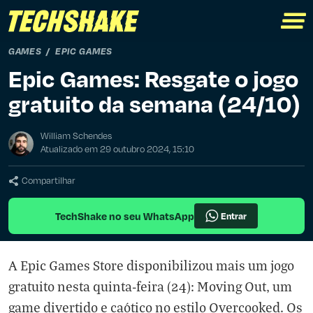
GAMES
EPIC GAMES
Epic Games: Resgate o jogo
gratuito da semana (24/10)
William Schendes
Atualizado em 29 outubro 2024, 15:10
Compartilhar
TechShake no seu WhatsApp
Entrar
A Epic Games Store disponibilizou mais um jogo
gratuito nesta quinta-feira (24): Moving Out, um
game divertido e caótico no estilo Overcooked. Os