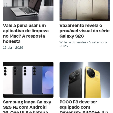
Vale a pena usar um
Vazamento revela o
aplicativo de limpeza
provável visual da série
no Mac? A resposta
Galaxy S26
honesta
William Schendes
5 setembro
2025
15 abril 2026
Samsung lança Galaxy
POCO F8 deve ser
S25 FE com Android
equipado com
16, One UI 8 e bateria
Dimensity 9400++, diz