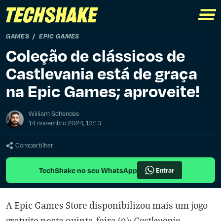
GAMES
EPIC GAMES
Coleção de clássicos de
Castlevania está de graça
na Epic Games; aproveite!
William Schendes
14 novembro 2024, 13:13
Compartilhar
TechShake no seu WhatsApp
Entrar
A Epic Games Store disponibilizou mais um jogo
Castlevania
gratuito nesta quinta-feira (9):