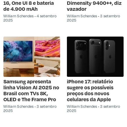
16, One UI 8 e bateria
Dimensity 9400++, diz
de 4.900 mAh
vazador
William Schendes
4 setembro
William Schendes
3 setembro
2025
2025
Samsung apresenta
iPhone 17: relatório
linha Vision AI 2025 no
sugere os possíveis
Brasil com TVs 8K,
preços dos novos
OLED e The Frame Pro
celulares da Apple
William Schendes
3 setembro
William Schendes
3 setembro
2025
2025