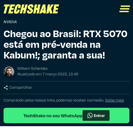
NVIDIA
Chegou ao Brasil: RTX 5070
está em pré-venda na
Kabum!; garanta a sua!
William Schendes
Atualizado em 7 março 2025, 13:46
Compartilhar
Comprando pelos nossos links, podemos receber comissão.
Saiba mais
.
TechShake no seu WhatsApp
Entrar