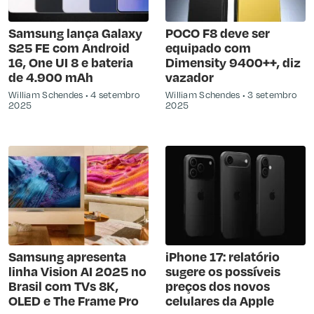
Samsung lança Galaxy
POCO F8 deve ser
S25 FE com Android
equipado com
16, One UI 8 e bateria
Dimensity 9400++, diz
de 4.900 mAh
vazador
William Schendes
4 setembro
William Schendes
3 setembro
2025
2025
Samsung apresenta
iPhone 17: relatório
linha Vision AI 2025 no
sugere os possíveis
Brasil com TVs 8K,
preços dos novos
OLED e The Frame Pro
celulares da Apple