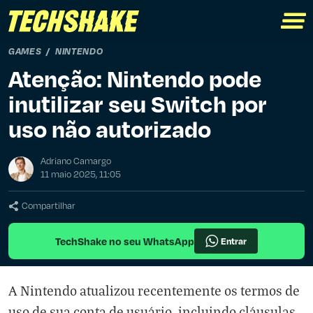
GAMES
NINTENDO
Atenção: Nintendo pode
inutilizar seu Switch por
uso não autorizado
Adriano Camargo
11 maio 2025, 11:05
Compartilhar
TechShake no seu WhatsApp
Entrar
A Nintendo atualizou recentemente os termos de
uso de sua conta de usuário, incluindo cláusulas