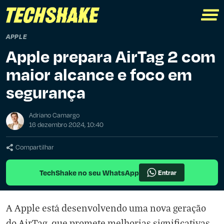
APPLE
Apple prepara AirTag 2 com
maior alcance e foco em
segurança
Adriano Camargo
16 dezembro 2024, 10:40
Compartilhar
TechShake no seu WhatsApp
Entrar
A Apple está desenvolvendo uma nova geração
do AirTag, que promete melhorias significativas