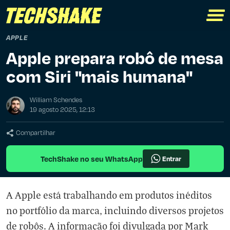
APPLE
Apple prepara robô de mesa
com Siri "mais humana"
William Schendes
19 agosto 2025, 12:13
Compartilhar
TechShake no seu WhatsApp
Entrar
A Apple está trabalhando em produtos inéditos
no portfólio da marca, incluindo diversos projetos
de robôs. A informação foi divulgada por Mark