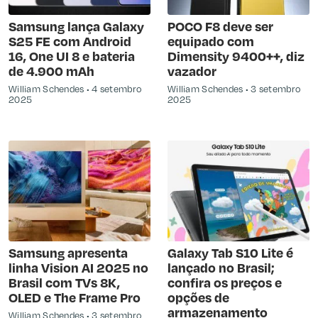
Samsung lança Galaxy
POCO F8 deve ser
S25 FE com Android
equipado com
16, One UI 8 e bateria
Dimensity 9400++, diz
de 4.900 mAh
vazador
William Schendes
4 setembro
William Schendes
3 setembro
2025
2025
Samsung apresenta
Galaxy Tab S10 Lite é
linha Vision AI 2025 no
lançado no Brasil;
Brasil com TVs 8K,
confira os preços e
OLED e The Frame Pro
opções de
armazenamento
William Schendes
3 setembro