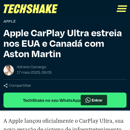
APPLE
Apple CarPlay Ultra estreia
nos EUA e Canadá com
Aston Martin
Adriano Camargo
17 maio 2025, 09:05
Compartilhar
TechShake no seu WhatsApp
Entrar
A Apple lançou oficialmente o CarPlay Ultra, sua
nova geração de sistema de infoentretenimento