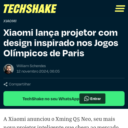
XIAOMI
Xiaomi lança projetor com
design inspirado nos Jogos
Olímpicos de Paris
William Schendes
12 novembro 2024, 06:05
Compartilhar
TechShake no seu WhatsApp
Entrar
A Xiaomi anunciou o Xming Q5 Neo, seu mais
novo projetor inteligente que chega ao mercado