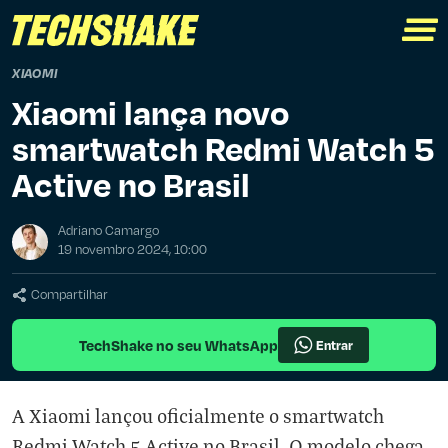
XIAOMI
Xiaomi lança novo
smartwatch Redmi Watch 5
Active no Brasil
Adriano Camargo
19 novembro 2024, 10:00
Compartilhar
TechShake no seu WhatsApp
Entrar
A Xiaomi lançou oficialmente o smartwatch
Redmi Watch 5 Active no Brasil. O modelo chega