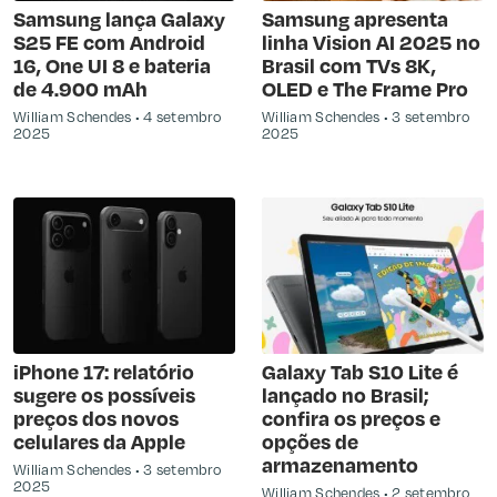
Samsung lança Galaxy
Samsung apresenta
S25 FE com Android
linha Vision AI 2025 no
16, One UI 8 e bateria
Brasil com TVs 8K,
de 4.900 mAh
OLED e The Frame Pro
William Schendes
4 setembro
William Schendes
3 setembro
2025
2025
iPhone 17: relatório
Galaxy Tab S10 Lite é
sugere os possíveis
lançado no Brasil;
preços dos novos
confira os preços e
celulares da Apple
opções de
armazenamento
William Schendes
3 setembro
2025
William Schendes
2 setembro