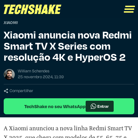
XIAOMI
Xiaomi anuncia nova Redmi
Smart TV X Series com
resolução 4K e HyperOS 2
William Schendes
25 novembro 2024, 11:39
Compartilhar
TechShake no seu WhatsApp
Entrar
A Xiaomi anunciou a nova linha Redmi Smart TV
X 2025, que chega com modelos de 55, 65, 75 e