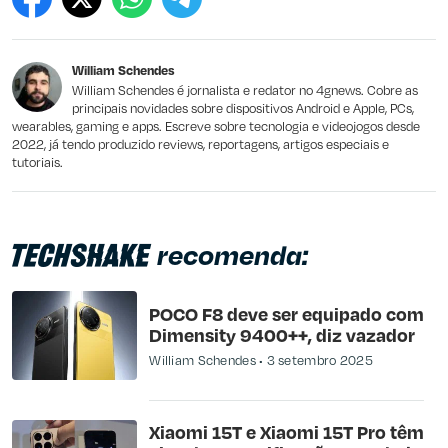
Este conteúdo contém informação incorreta
Este conteúdo não tem a informação que procuro
William Schendes
Outro
William Schendes é jornalista e redator no 4gnews. Cobre as
principais novidades sobre dispositivos Android e Apple, PCs,
wearables, gaming e apps. Escreve sobre tecnologia e videojogos desde
2022, já tendo produzido reviews, reportagens, artigos especiais e
tutoriais.
recomenda:
POCO F8 deve ser equipado com
Dimensity 9400++, diz vazador
William Schendes
3 setembro 2025
Xiaomi 15T e Xiaomi 15T Pro têm