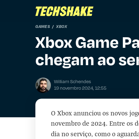
GAMES
XBOX
Xbox Game Pas
chegam ao se
William Schendes
19 novembro 2024, 12:55
O Xbox anunciou os novos jog
novembro de 2024. Entre os de
dia no serviço, como o aguar