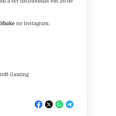
m a ser distribuídas em 20 de
hShake
no
Instagram
.
osoft Gaming