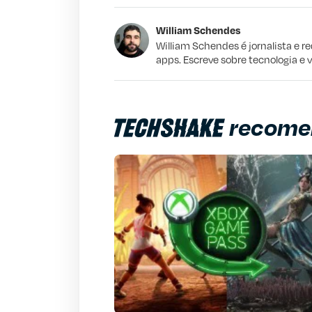
Este conteúdo contém informação incorr
William Schendes
Este conteúdo não tem a informação qu
William Schendes é jornalista e r
apps. Escreve sobre tecnologia e 
Outro
recome