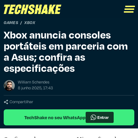
GAMES
XBOX
Xbox anuncia consoles
portáteis em parceria com
a Asus; confira as
especificações
William Schendes
8 junho 2025, 17:43
Compartilhar
TechShake no seu WhatsApp
Entrar