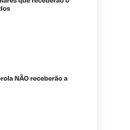
dos
orola NÃO receberão a