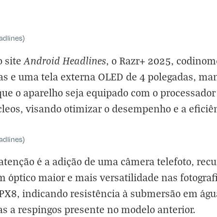
adlines)
Android Headlines
 site
, o Razr+ 2025, codinom
as e uma tela externa OLED de 4 polegadas, m
 que o aparelho seja equipado com o processad
cleos, visando otimizar o desempenho e a eficiê
adlines)
atenção é a adição de uma câmera telefoto, rec
m óptico maior e mais versatilidade nas fotografi
IPX8, indicando resistência à submersão em águ
as a respingos presente no modelo anterior.