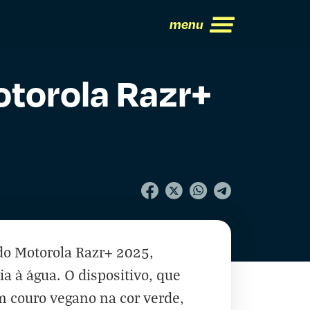
menu
otorola Razr+
o Motorola Razr+ 2025,
a à água. O dispositivo, que
m couro vegano na cor verde,