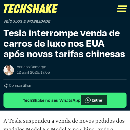
VEÍCULOS E MOBILIDADE
Tesla interrompe venda de
carros de luxo nos EUA
após novas tarifas chinesas
Adriano Camargo
12 abril 2025, 17:05
Compartilhar
TechShake no seu WhatsApp
Entrar
A Tesla suspendeu a venda de novos pedidos dos
modelos Model S e Model X na China, após o