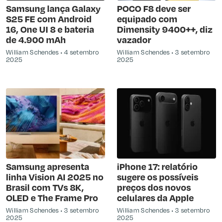
Samsung lança Galaxy
POCO F8 deve ser
S25 FE com Android
equipado com
16, One UI 8 e bateria
Dimensity 9400++, diz
de 4.900 mAh
vazador
William Schendes
4 setembro
William Schendes
3 setembro
2025
2025
Samsung apresenta
iPhone 17: relatório
linha Vision AI 2025 no
sugere os possíveis
Brasil com TVs 8K,
preços dos novos
OLED e The Frame Pro
celulares da Apple
William Schendes
3 setembro
William Schendes
3 setembro
2025
2025