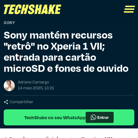
SONY
Sony mantém recursos
"retrô" no Xperia 1 VII;
entrada para cartão
microSD e fones de ouvido
Adriano Camargo
14 maio 2025, 13:15
Compartilhar
TechShake no seu WhatsApp
Entrar