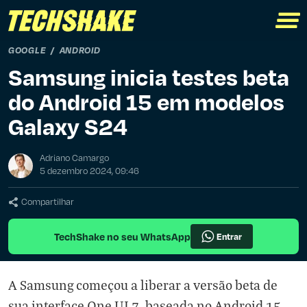
GOOGLE
ANDROID
Samsung inicia testes beta
do Android 15 em modelos
Galaxy S24
Adriano Camargo
5 dezembro 2024, 09:46
Compartilhar
TechShake no seu WhatsApp
Entrar
A Samsung começou a liberar a versão beta de
sua interface One UI 7, baseada no Android 15,