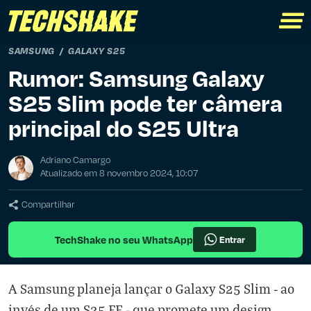
SAMSUNG
GALAXY S25
Rumor: Samsung Galaxy
S25 Slim pode ter câmera
principal do S25 Ultra
Adriano Camargo
Atualizado em 8 novembro 2024, 10:07
Compartilhar
TechShake no seu WhatsApp
Entrar
A Samsung planeja lançar o Galaxy S25 Slim - ao
invés de um S25 FE - que promete um design