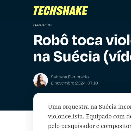
GADGETS
Robô toca vio
na Suécia (ví
Sabryna Esmeraldo
2 novembro 2024, 07:10
Uma orquestra na Suécia inc
violoncelista. Equipado com d
pelo pesquisador e compositor