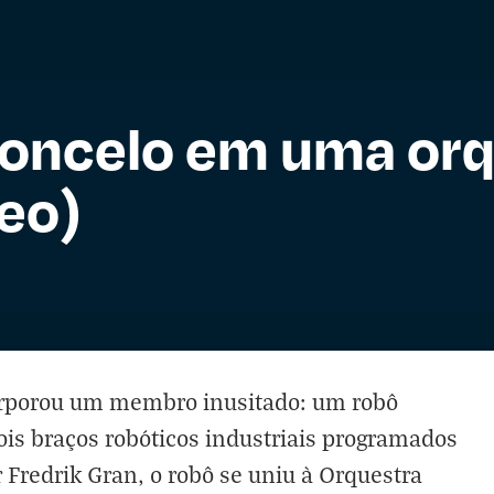
loncelo em uma orq
deo)
orporou um membro inusitado: um robô
ois braços robóticos industriais programados
 Fredrik Gran, o robô se uniu à Orquestra