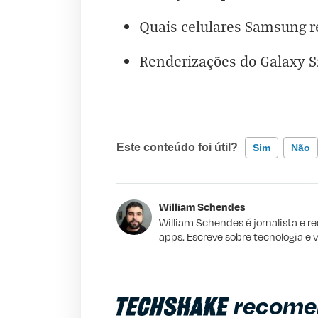
Quais celulares Samsung r
Renderizações do Galaxy S2
Este conteúdo foi útil?
Sim
Não
Este conteúdo contém informação incorr
William Schendes
Este conteúdo não tem a informação qu
William Schendes é jornalista e r
apps. Escreve sobre tecnologia e 
Outro
recome