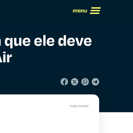
menu
 que ele deve
ir