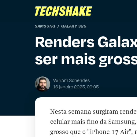
SAMSUNG
GALAXY S25
Renders Galax
ser mais gross
William Schendes
16 janeiro 2025, 09:05
Nesta semana surgiram render
celular mais fino da Samsung,
grosso que o "iPhone 17 Air"