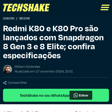
XIAOMI
REDMI
Redmi K80 e K80 Pro são
lançados com Snapdragon
8 Gen 3 e 8 Elite; confira
especificações
William Schendes
Atualizado em 27 novembro 2024, 15:01
Compartilhar
TechShake no seu WhatsApp
Entrar