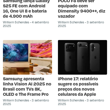
Samsung lança Galaxy
POCO F8 deve ser
S25 FE com Android
equipado com
16, One UI 8 e bateria
Dimensity 9400++, diz
de 4.900 mAh
vazador
William Schendes
4 setembro
William Schendes
3 setembro
2025
2025
Samsung apresenta
iPhone 17: relatório
linha Vision AI 2025 no
sugere os possíveis
Brasil com TVs 8K,
preços dos novos
OLED e The Frame Pro
celulares da Apple
William Schendes
3 setembro
William Schendes
3 setembro
2025
2025