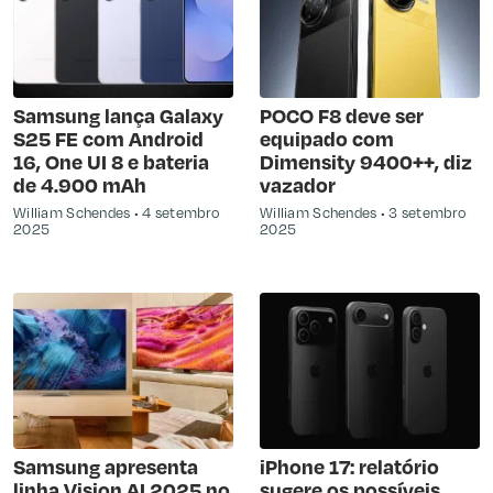
Samsung lança Galaxy
POCO F8 deve ser
S25 FE com Android
equipado com
16, One UI 8 e bateria
Dimensity 9400++, diz
de 4.900 mAh
vazador
William Schendes
4 setembro
William Schendes
3 setembro
2025
2025
Samsung apresenta
iPhone 17: relatório
linha Vision AI 2025 no
sugere os possíveis