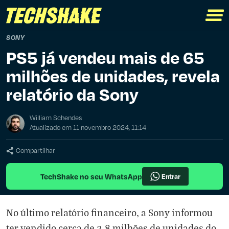
SONY
PS5 já vendeu mais de 65
milhões de unidades, revela
relatório da Sony
William Schendes
Atualizado em 11 novembro 2024, 11:14
Compartilhar
TechShake no seu WhatsApp
Entrar
No último relatório financeiro, a Sony informou
ter vendido cerca de 3,8 milhões de unidades do