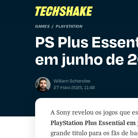
GAMES
PLAYSTATION
PS Plus Essent
em junho de 
William Schendes
27 maio 2025, 11:48
A Sony revelou os jogos que e
PlayStation Plus Essential em
grande título para os fãs de ba