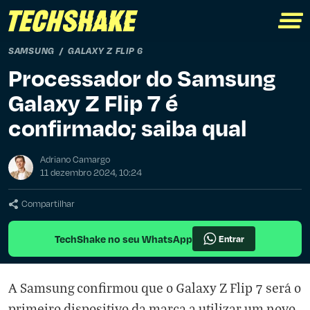
SAMSUNG
GALAXY Z FLIP 6
Processador do Samsung
Galaxy Z Flip 7 é
confirmado; saiba qual
Adriano Camargo
11 dezembro 2024, 10:24
Compartilhar
TechShake no seu WhatsApp
Entrar
A Samsung confirmou que o Galaxy Z Flip 7 será o
primeiro dispositivo da marca a utilizar um novo