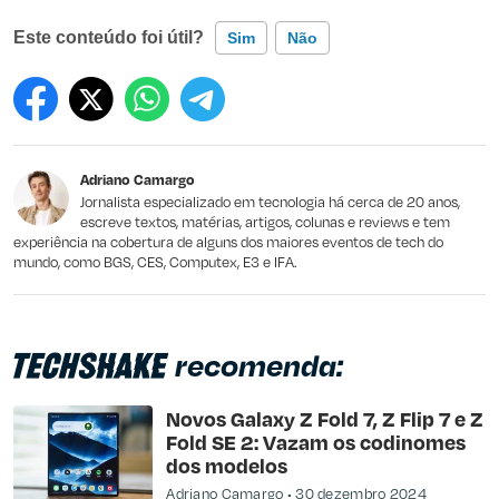
Este conteúdo foi útil?
Sim
Não
Este conteúdo contém informação incorreta
Este conteúdo não tem a informação que procuro
Adriano Camargo
Outro
Jornalista especializado em tecnologia há cerca de 20 anos,
escreve textos, matérias, artigos, colunas e reviews e tem
experiência na cobertura de alguns dos maiores eventos de tech do
mundo, como BGS, CES, Computex, E3 e IFA.
recomenda:
Novos Galaxy Z Fold 7, Z Flip 7 e Z
Fold SE 2: Vazam os codinomes
dos modelos
Adriano Camargo
30 dezembro 2024