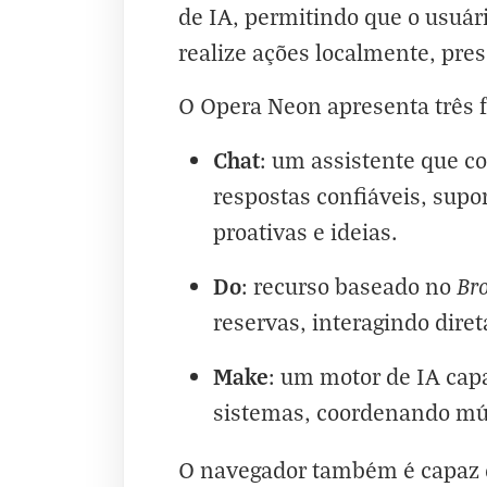
de IA, permitindo que o usuár
realize ações localmente, pre
O Opera Neon apresenta três f
Chat
: um assistente que c
respostas confiáveis, supo
proativas e ideias.
Do
Br
: recurso baseado no
reservas, interagindo dir
Make
: um motor de IA capa
sistemas, coordenando múl
O navegador também é capaz de 