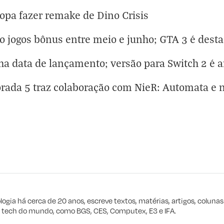
topa fazer remake de Dino Crisis
ão jogos bônus entre meio e junho; GTA 3 é dest
 data de lançamento; versão para Switch 2 é 
orada 5 traz colaboração com NieR: Automata e
eta
e procuro
logia há cerca de 20 anos, escreve textos, matérias, artigos, coluna
e tech do mundo, como BGS, CES, Computex, E3 e IFA.