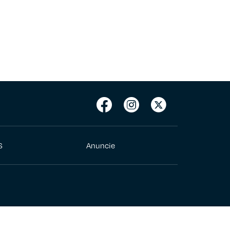
S
Anuncie