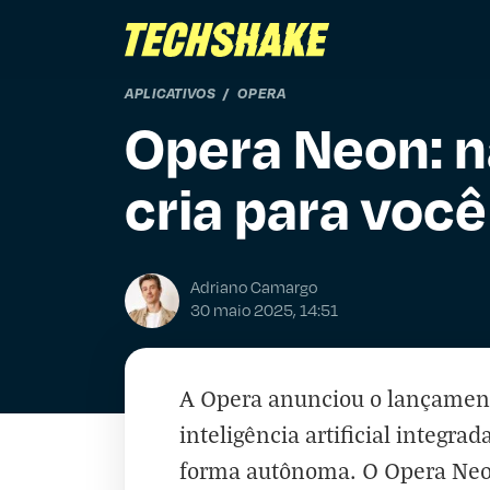
APLICATIVOS
OPERA
Opera Neon: n
cria para você
Adriano Camargo
30 maio 2025, 14:51
A Opera anunciou o lançamen
inteligência artificial integra
forma autônoma. O Opera Neon 