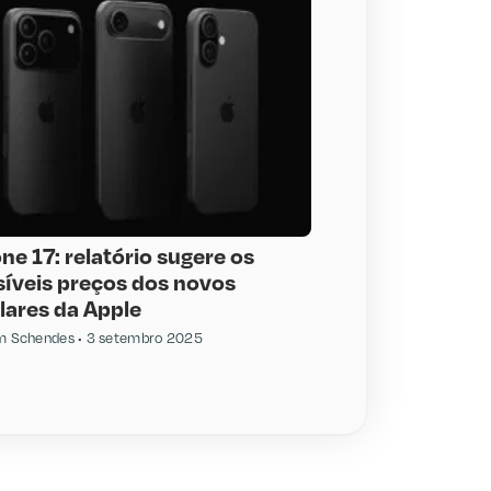
ne 17: relatório sugere os
síveis preços dos novos
lares da Apple
am Schendes
3 setembro 2025