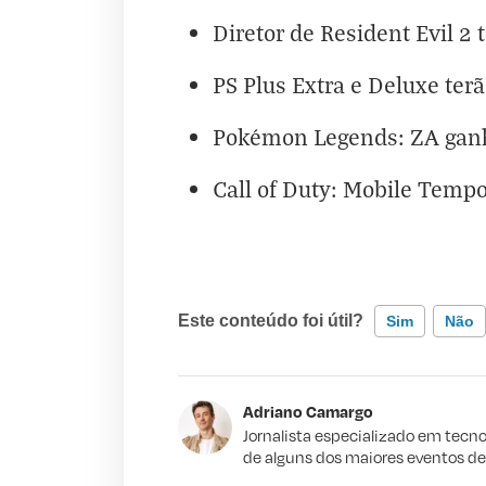
Diretor de Resident Evil 2 
PS Plus Extra e Deluxe ter
Pokémon Legends: ZA ganha
Call of Duty: Mobile Temp
Este conteúdo foi útil?
Sim
Não
Este conteúdo contém informação incorr
Adriano Camargo
Este conteúdo não tem a informação qu
Jornalista especializado em tecno
de alguns dos maiores eventos d
Outro