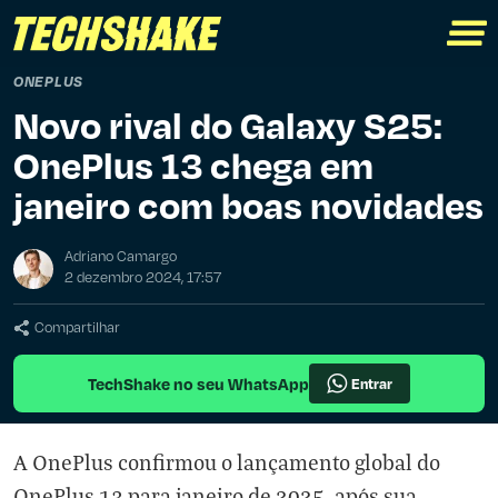
ONEPLUS
Novo rival do Galaxy S25:
OnePlus 13 chega em
janeiro com boas novidades
Adriano Camargo
2 dezembro 2024, 17:57
Compartilhar
TechShake no seu WhatsApp
Entrar
A OnePlus confirmou o lançamento global do
OnePlus 13 para janeiro de 2025, após sua