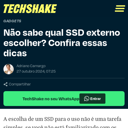
GADGETS
Não sabe qual SSD externo
escolher? Confira essas
dicas
Adriano Camargo
27 outubro 2024, 07:25
Compartilhar
TechShake no seu WhatsApp
Entrar
A escolha de um SSD para o uso não é uma tarefa
simples, se você não está familiarizado com os