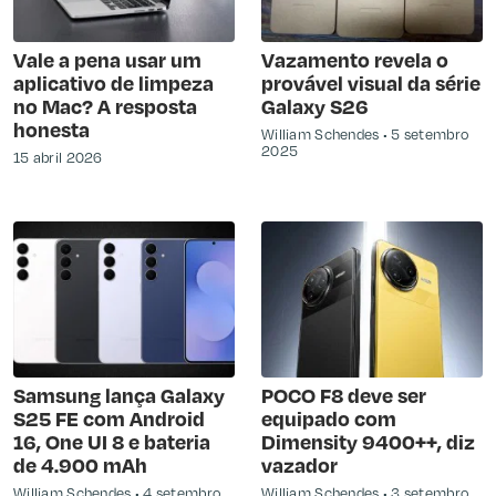
Vale a pena usar um
Vazamento revela o
aplicativo de limpeza
provável visual da série
no Mac? A resposta
Galaxy S26
honesta
William Schendes
5 setembro
2025
15 abril 2026
Samsung lança Galaxy
POCO F8 deve ser
S25 FE com Android
equipado com
16, One UI 8 e bateria
Dimensity 9400++, diz
de 4.900 mAh
vazador
William Schendes
4 setembro
William Schendes
3 setembro