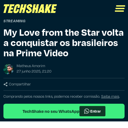
STREAMING
My Love from the Star volta
a conquistar os brasileiros
na Prime Video
Matheus Amorim
27 junho 2025, 21:20
Compartilhar
Comprando pelos nossos links, podemos receber comissão.
Saiba mais
.
TechShake no seu WhatsApp
Entrar