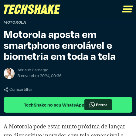
MOTOROLA
Motorola aposta em
smartphone enrolável e
biometria em toda a tela
Adriano Camargo
8 novembro 2024, 09:36
Compartilhar
TechShake no seu WhatsApp
Entrar
A Motorola pode estar muito próxima de lançar
um dispositivo inovador com tela expansível e