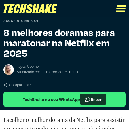
ENTRETENIMENTO
8 melhores doramas para
maratonar na Netflix em
2025
Taysa Coelho
Atualizado em 10 março 2025, 12:29
Compartilhar
TechShake no seu WhatsApp
Entrar
Escolher o melhor dorama da Netflix para assistir
no momento pode não ser uma tarefa simples.