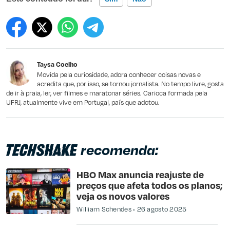
Este conteúdo contém informação incorreta
Este conteúdo não tem a informação que procuro
Taysa Coelho
Outro
Movida pela curiosidade, adora conhecer coisas novas e
acredita que, por isso, se tornou jornalista. No tempo livre, gosta
de ir à praia, ler, ver filmes e maratonar séries. Carioca formada pela
UFRJ, atualmente vive em Portugal, país que adotou.
recomenda:
HBO Max anuncia reajuste de
preços que afeta todos os planos;
veja os novos valores
William Schendes
26 agosto 2025