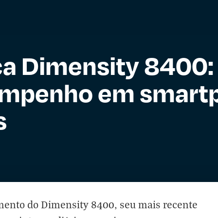
a Dimensity 8400:
empenho em smart
s
mento do Dimensity 8400, seu mais recente