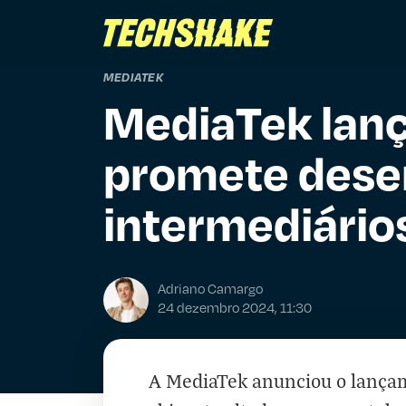
MEDIATEK
MediaTek lanç
promete des
intermediário
Adriano Camargo
24 dezembro 2024, 11:30
A MediaTek anunciou o lança