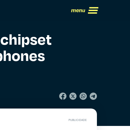
menu
 chipset
phones