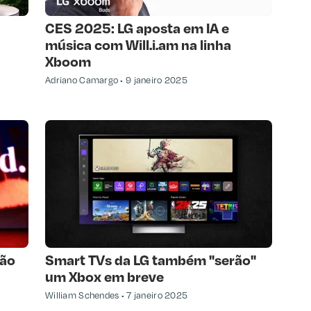
CES 2025: LG aposta em IA e
música com Will.i.am na linha
Xboom
Adriano Camargo
9 janeiro 2025
ção
Smart TVs da LG também "serão"
um Xbox em breve
William Schendes
7 janeiro 2025