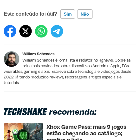
Este conteúdo foi útil?
Sim
Não
Este conteúdo contém informação incorreta
Este conteúdo não tem a informação que procuro
William Schendes
Outro
William Schendes é jornalista e redator no 4gnews. Cobre as
principais novidades sobre dispositivos Android e Apple, PCs,
wearables, gaming e apps. Escreve sobre tecnologia e videojogos desde
2022, já tendo produzido reviews, reportagens, artigos especiais e
tutoriais.
recomenda:
Xbox Game Pass: mais 9 jogos
estão chegando ao catálogo;
confira a lista