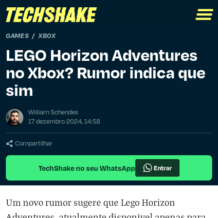
GAMES
XBOX
LEGO Horizon Adventures
no Xbox? Rumor indica que
sim
William Schendes
17 dezembro 2024, 14:58
Compartilhar
TechShake no seu WhatsApp
Entrar
Um novo rumor sugere que Lego Horizon
Adventures, atualmente disponível apenas para