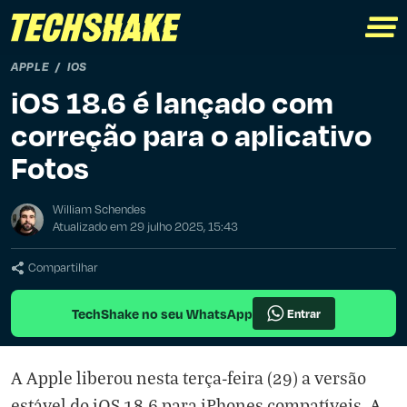
APPLE
IOS
iOS 18.6 é lançado com
correção para o aplicativo
Fotos
William Schendes
Atualizado em 29 julho 2025, 15:43
Compartilhar
TechShake no seu WhatsApp
Entrar
A Apple liberou nesta terça-feira (29) a versão
estável do iOS 18.6 para iPhones compatíveis. A