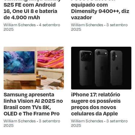
S25 FE com Android
equipado com
16, One UI 8 e bateria
Dimensity 9400++, diz
de 4.900 mAh
vazador
William Schendes
4 setembro
William Schendes
3 setembro
2025
2025
Samsung apresenta
iPhone 17: relatório
linha Vision AI 2025 no
sugere os possíveis
Brasil com TVs 8K,
preços dos novos
OLED e The Frame Pro
celulares da Apple
William Schendes
3 setembro
William Schendes
3 setembro
2025
2025