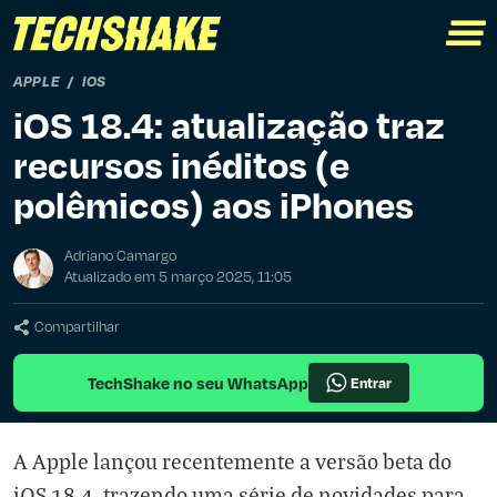
APPLE
IOS
iOS 18.4: atualização traz
recursos inéditos (e
polêmicos) aos iPhones
Adriano Camargo
Atualizado em 5 março 2025, 11:05
Compartilhar
TechShake no seu WhatsApp
Entrar
A Apple lançou recentemente a versão beta do
iOS 18.4, trazendo uma série de novidades para