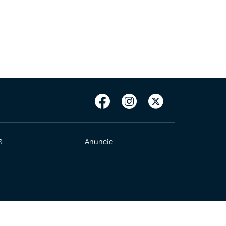
S
Anuncie