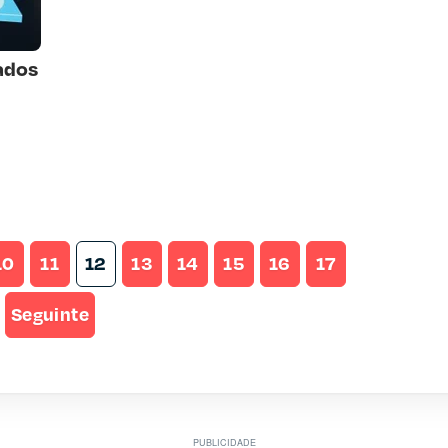
ados
10
11
12
13
14
15
16
17
Seguinte