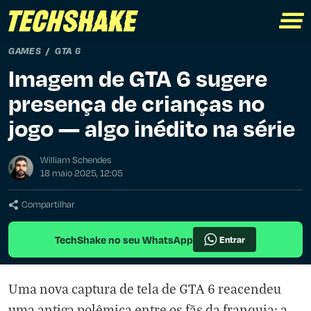
GAMES
GTA 6
Imagem de GTA 6 sugere
presença de crianças no
jogo — algo inédito na série
William Schendes
18 maio 2025, 12:05
Compartilhar
TechShake no seu WhatsApp
Entrar
Uma nova captura de tela de GTA 6 reacendeu
uma antiga polêmica entre os fãs da franquia: a