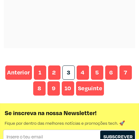
Anterior
1
2
3
4
5
6
7
8
9
10
Seguinte
Se inscreva na nossa Newsletter!
Fique por dentro das melhores notícias e promoções tech. 🚀
SUBSCREVER